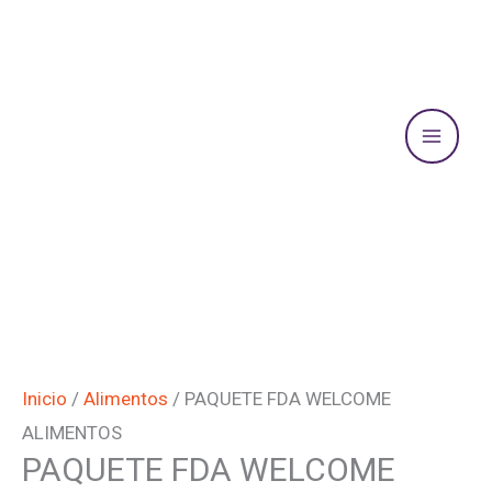
Ir
Mai
al
Men
contenido
PAQUETE
FDA
Inicio
/
Alimentos
/ PAQUETE FDA WELCOME
WELCOME
ALIMENTOS
PAQUETE FDA WELCOME
ALIMENTOS